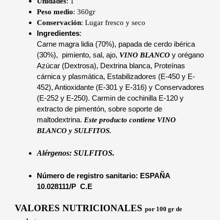
Unidades
: 1
Peso medio
: 360gr
Conservación
: Lugar fresco y seco
Ingredientes
:
Carne magra lidia (70%), papada de cerdo ibérica
(30%), pimiento, sal, ajo,
y orégano
VINO BLANCO
Azúcar (Dextrosa), Dextrina blanca, Proteínas
cárnica y plasmática, Estabilizadores (E-450 y E-
452), Antioxidante (E-301 y E-316) y Conservadores
(E-252 y E-250). Carmin de cochinilla E-120 y
extracto de pimentón, sobre soporte de
maltodextrina.
Este producto contiene VINO
BLANCO y SULFITOS.
Alérgenos: SULFITOS.
Número de registro sanitario: ESPAÑA
10.028111/P C.E
VALORES NUTRICIONALES
por 100 gr de