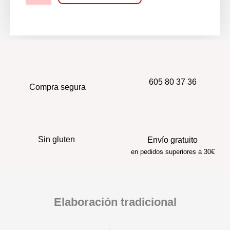
Chorizo
Dulce
de
carne
de
lidia
cantidad
605 80 37 36
Compra segura
Sin gluten
Envío gratuito
en pedidos superiores a 30€
Elaboración tradicional